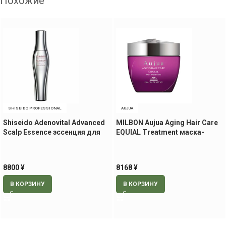
Похожие
SHISEIDO PROFESSIONAL
AUJUA
Shiseido Adenovital Advanced
MILBON Aujua Aging Hair Care
Scalp Essence эссенция для
EQUIAL Treatment маска-
роста волос, 180 мл.
кондиционер для уплотнения
и оздоровления волос, 250 гр
8800
¥
8168
¥
В КОРЗИНУ
В КОРЗИНУ