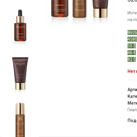
Инте
на п
8606
4580
55 $
46 €
82 $
Нет 
Арт
Кате
Мет
Гиал
Под