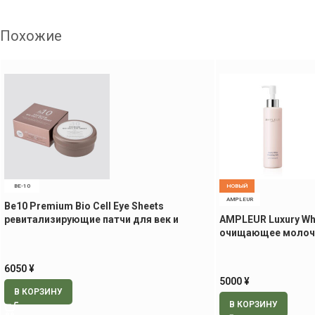
Похожие
BE-10
НОВЫЙ
AMPLEUR
Be10 Premium Bio Cell Eye Sheets
ревитализирующие патчи для век и
AMPLEUR Luxury Whi
носогубной области, 60 шт.
очищающее молочк
6050
¥
5000
¥
В КОРЗИНУ
В КОРЗИНУ