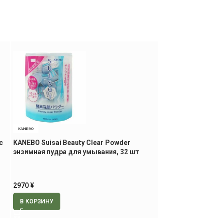
KANEBO
HADA LABO
с
KANEBO Suisai Beauty Clear Powder
HADA LABO Gokuj
энзимная пудра для умывания, 32 шт
лифтинг лосьон,
2970
¥
1600
¥
В КОРЗИНУ
В КОРЗИНУ