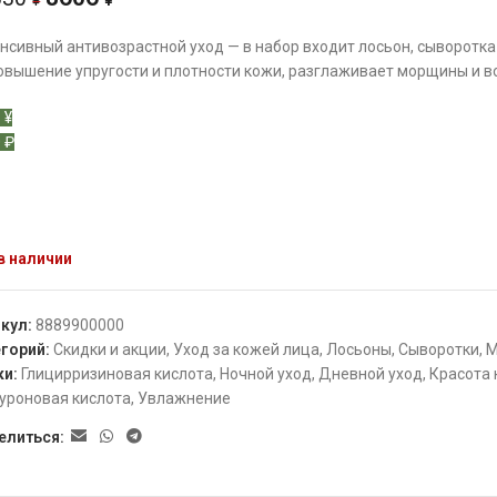
¥
¥
нсивный антивозрастной уход — в набор входит лосьон, сыворотка
овышение упругости и плотности кожи, разглаживает морщины и в
 ¥
 ₽
в наличии
икул:
8889900000
горий:
Скидки и акции
,
Уход за кожей лица
,
Лосьоны
,
Сыворотки
,
М
ки:
Глицирризиновая кислота
,
Ночной уход
,
Дневной уход
,
Красота
уроновая кислота
,
Увлажнение
елиться: