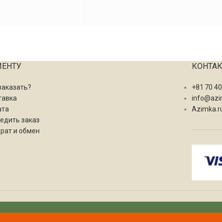
ИЕНТУ
КОНТА
заказать?
+81 70 4
тавка
info@azi
ата
Azimka.r
едить заказ
рат и обмен