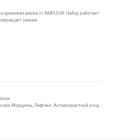
 и кремовая маска от AMPLEUR. Набор работает
озвращает сияние.
аски
 кожи
,
Морщины
,
Лифтинг
,
Антивозрастной уход
,