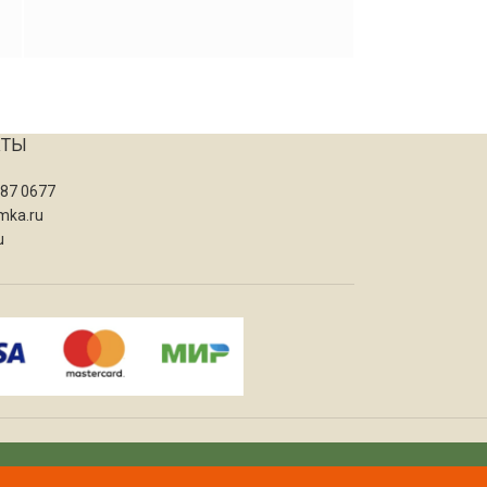
КТЫ
087 0677
mka.ru
u