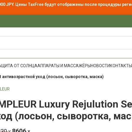
000 JPY. Цены
TaxFree
будут отображены после процедуры реги
АЩИТА ОТ СОЛНЦА
АППАРАТЫ И МАССАЖЁРЫ
НОВОСТИ
КОНТАКТЫ
et антивозрастной уход (лосьон, сыворотка, маска)
LEUR
MPLEUR Luxury Rejulution S
ход (лосьон, сыворотка, мас
8606
830