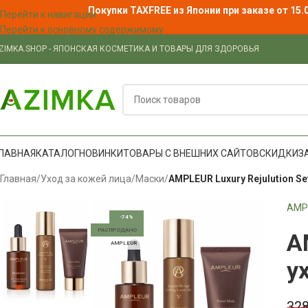
Покупки TAXFREE из Японии при заказе от 15.
Перейти к навигации
Перейти к основному содержимому
ZIMKA.SHOP - ЯПОНСКАЯ КОСМЕТИКА И ТОВАРЫ ДЛЯ ЗДОРОВЬЯ
ЛАВНАЯ
КАТАЛОГ
НОВИНКИ
ТОВАРЫ С ВНЕШНИХ САЙТОВ
СКИДКИ
З
Главная
/
Уход за кожей лица
/
Маски
/
AMPLEUR Luxury Rejulution S
AMP
-74%
РАСПРОДАНО
A
AMPLEUR
у
32