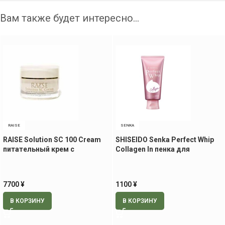
Вам также будет интересно…
RAISE
SENKA
RAISE Solution SC 100 Cream
SHISEIDO Senka Perfect Whip
питательный крем с
Collagen In пенка для
экстрактом стволовых
умывания, 120 гр.
клеток, 30 гр
7700
¥
1100
¥
В КОРЗИНУ
В КОРЗИНУ