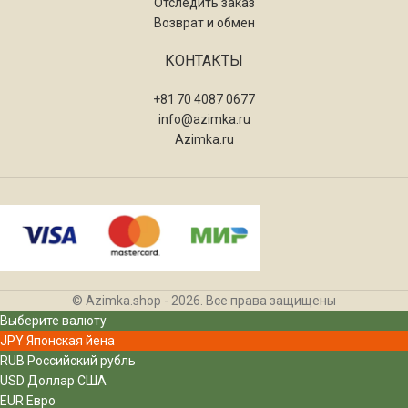
Отследить заказ
Возврат и обмен
КОНТАКТЫ
+81 70 4087 0677
info@azimka.ru
Azimka.ru
© Azimka.shop - 2026. Все права защищены
Выберите валюту
JPY
Японская йена
RUB
Российский рубль
USD
Доллар США
EUR
Евро