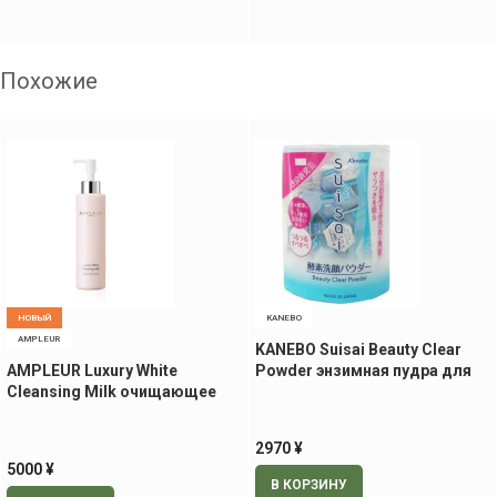
Похожие
НОВЫЙ
KANEBO
AMPLEUR
KANEBO Suisai Beauty Clear
AMPLEUR Luxury White
Powder энзимная пудра для
Cleansing Milk очищающее
умывания, 32 шт
молочко, 200 мл
2970
¥
5000
¥
В КОРЗИНУ