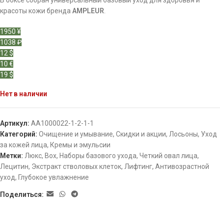
В боксе собран универсальный базовый уход для здоровья и
красоты кожи бренда
AMPLEUR
.
1950 ¥
1038 ₽
12 $
10 €
19 $
Нет в наличии
Артикул:
АА1000022-1-2-1-1
Категорий:
Очищение и умывание
,
Скидки и акции
,
Лосьоны
,
Уход
за кожей лица
,
Кремы и эмульсии
Метки:
Люкс
,
Box
,
Наборы базового ухода
,
Четкий овал лица
,
Лецитин
,
Экстракт стволовых клеток
,
Лифтинг
,
Антивозрастной
уход
,
Глубокое увлажнение
Поделиться: