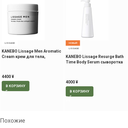
LISSAGE
НОВЫЙ
LISSAGE
KANEBO Lissage Men Aromatic
Cream крем для тела,
KANEBO Lissage Resurge Bath
ароматерапия, 200 гр
Time Body Serum сыворотка
для тела, 220 мл
4400
¥
4000
¥
В КОРЗИНУ
В КОРЗИНУ
Похожие