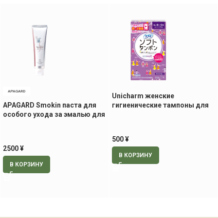
APAGARD
Unicharm женские
APAGARD Smokin паста для
гигиенические тампоны для
особого ухода за эмалью для
дней с сильными
курильщиков, 105 гр
выделениями, 7 шт
500
¥
2500
¥
В КОРЗИНУ
В КОРЗИНУ