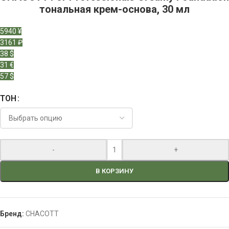
тональная крем-основа, 30 мл
5940 ¥
3161 ₽
38 $
31 €
57 $
ТОН
-
+
В КОРЗИНУ
Бренд:
CHACOTT