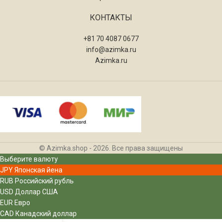
КОНТАКТЫ
+81 70 4087 0677
info@azimka.ru
Azimka.ru
© Azimka.shop - 2026. Все права защищены
Выберите валюту
JPY
Японская йена
RUB
Российский рубль
USD
Доллар США
EUR
Евро
CAD
Канадский доллар