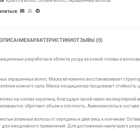
ки:
Красота волос
,
Объём волос
,
Окрашенные волосы
елиться:
ОПИСАНИЕ
ХАРАКТЕРИСТИКИ
ОТЗЫВЫ (0)
ационные разработки в области ухода за кожей головы и волосами
ых окрашенных волос. Маска мгновенно восстанавливает структур
деления кожного сала. Маска-кондиционер продлевает стойкость ц
лекс на основе кератина, благодаря своей низко молекулярной ма
навливаются, обретают объем и плотность. Аминокислоты в соста
истые влажные волосы от середины и двигаясь к кончикам. Остави
ит для ежедневного применения. Для достижения наилучшего резу