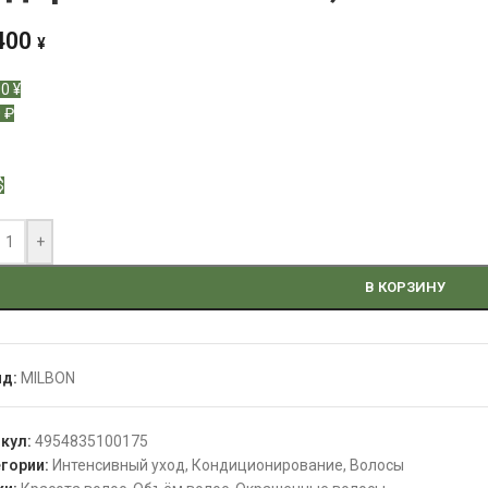
400
¥
0 ¥
 ₽
$
+
В КОРЗИНУ
нд:
MILBON
икул:
4954835100175
гории:
Интенсивный уход
,
Кондиционирование
,
Волосы