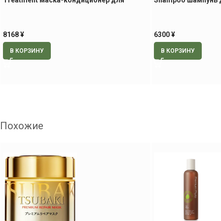
Treatment маска-кондиционер для
Shampoo шампунь 
уплотнения и оздоровления волос, 250 гр
волос, 250 мл
8168
¥
6300
¥
В КОРЗИНУ
В КОРЗИНУ
Похожие