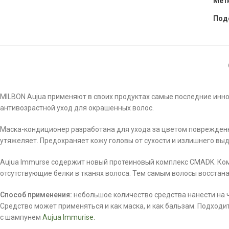
Мет
Под
MILBON Aujua применяют в своих продуктах самые последние иннов
антивозрастной уход для окрашенных волос.
Маска-кондиционер разработана для ухода за цветом поврежденн
утяжеляет. Предохраняет кожу головы от сухости и излишнего вы
Aujua Immurse содержит новый протеиновый комплекс CMADK. Комп
отсутствующие белки в тканях волоса. Тем самым волосы восста
Способ применения:
небольшое количество средства нанести на ч
Средство может применяться и как маска, и как бальзам. Подход
с шампунем
Aujua Immurise.