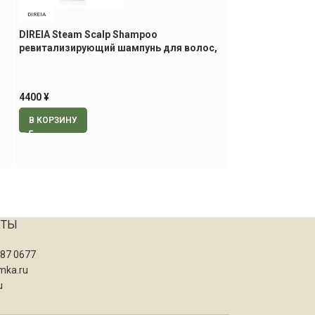
DIREIA
TORICO
DIREIA Steam Scalp Shampoo
Torico щётка д
ревитализирующий шампунь для волос,
шампуня и масс
300 мл
550
¥
4400
¥
В КОРЗИНУ
В КОРЗИНУ
КТЫ
087 0677
mka.ru
u