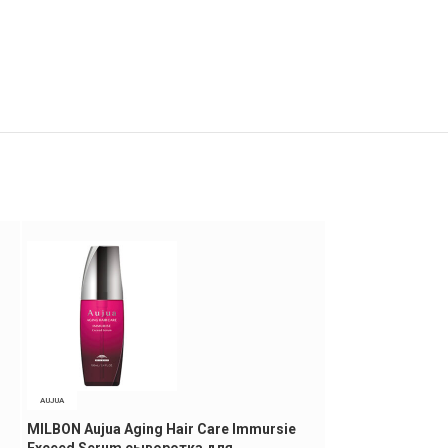
AUJUA
MA&ME LATTE
MILBON Aujua Aging Hair Care Immursie
Kracie ma and m