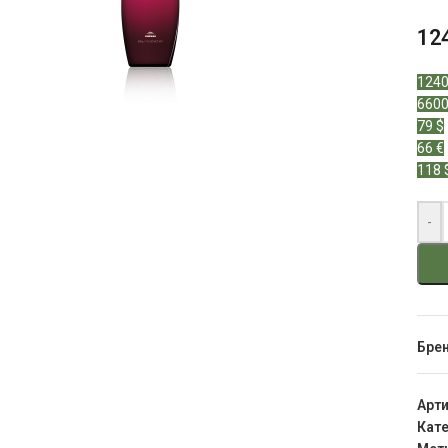
12
1240
6600
79 $
66 €
118 
-
Бре
Арт
Кате