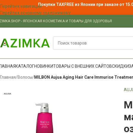
Покупки TAXFREE из Японии при заказе от 15.
Перейти к навигации
Перейти к основному содержимому
ZIMKA.SHOP - ЯПОНСКАЯ КОСМЕТИКА И ТОВАРЫ ДЛЯ ЗДОРОВЬЯ
ЛАВНАЯ
КАТАЛОГ
НОВИНКИ
ТОВАРЫ С ВНЕШНИХ САЙТОВ
СКИДКИ
З
Главная
/
Волосы
/
MILBON Aujua Aging Hair Care Immurise Treatm
AUJ
AUJUA
M
м
о