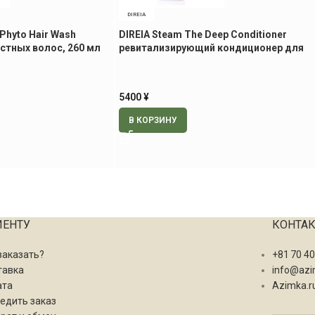
DIREIA
hyto Hair Wash
DIREIA Steam The Deep Conditioner
стных волос, 260 мл
ревитализирующий кондиционер для
волос, 300 мл
5400
¥
В КОРЗИНУ
ИЕНТУ
КОНТА
заказать?
+81 70 4
тавка
info@azi
ата
Azimka.r
едить заказ