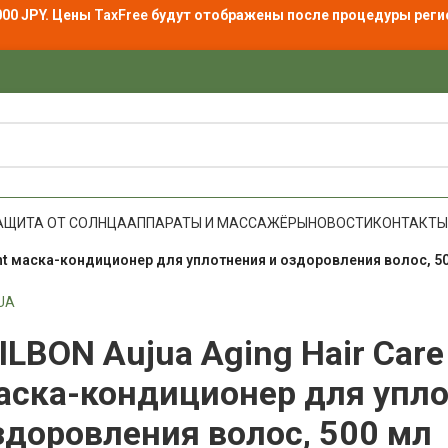
000 JPY. Цены
TaxFree
будут отображены после процедуры реги
АЩИТА ОТ СОЛНЦА
АППАРАТЫ И МАССАЖЁРЫ
НОВОСТИ
КОНТАКТЫ
ent маска-кондиционер для уплотнения и оздоровления волос, 5
UA
ILBON Aujua Aging Hair Care
аска-кондиционер для упло
здоровления волос, 500 мл