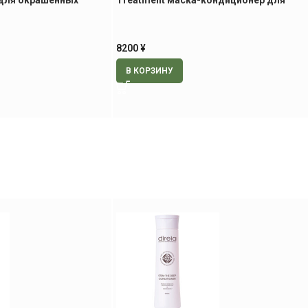
для окрашенных
Treatment маска-кондиционер для
уплотнения и оздоровления волос, 250 
8200
¥
В КОРЗИНУ