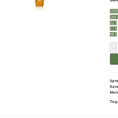
5000
2661
32 $
27 €
48 $
-
Арт
Кате
Мет
Под