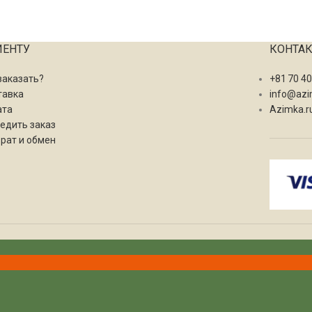
ИЕНТУ
КОНТА
заказать?
+81 70 4
тавка
info@azi
ата
Azimka.r
едить заказ
рат и обмен