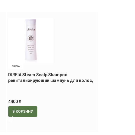
DIREIA
SHISEIDO PROFESSIONAL
DIREIA Steam Scalp Shampoo
SHISEIDO Profess
ревитализирующий шампунь для волос,
Purifying Sham
300 мл
кожи головы
4400
¥
3500
¥
–
4500
¥
В КОРЗИНУ
ВЫБЕРИТЕ ПАР