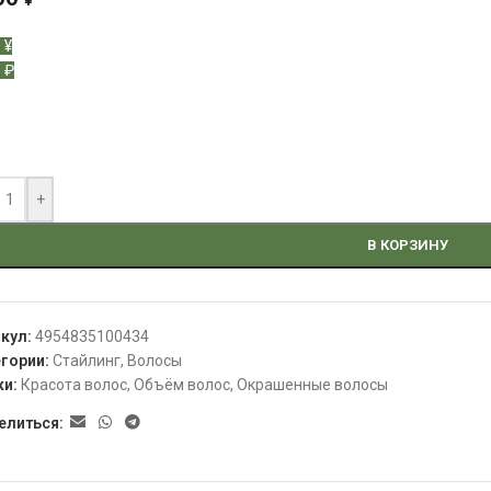
¥
 ¥
 ₽
+
В КОРЗИНУ
икул:
4954835100434
гории:
Стайлинг
,
Волосы
ки:
Красота волос
,
Объём волос
,
Окрашенные волосы
елиться: