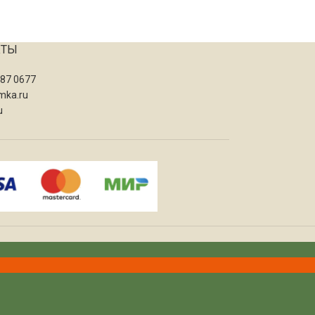
КТЫ
087 0677
mka.ru
u