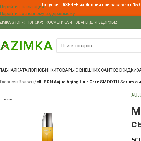
Покупки TAXFREE из Японии при заказе от 15.
Перейти к навигации
Перейти к основному содержимому
ZIMKA.SHOP - ЯПОНСКАЯ КОСМЕТИКА И ТОВАРЫ ДЛЯ ЗДОРОВЬЯ
ЛАВНАЯ
КАТАЛОГ
НОВИНКИ
ТОВАРЫ С ВНЕШНИХ САЙТОВ
СКИДКИ
З
Главная
/
Волосы
/
MILBON Aujua Aging Hair Care SMOOTH Serum с
AUJ
AUJUA
M
с
50