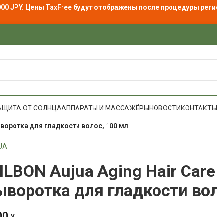
000 JPY. Цены
TaxFree
будут отображены после процедуры реги
АЩИТА ОТ СОЛНЦА
АППАРАТЫ И МАССАЖЁРЫ
НОВОСТИ
КОНТАКТЫ
ыворотка для гладкости волос, 100 мл
UA
ILBON Aujua Aging Hair Ca
ыворотка для гладкости вол
00