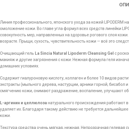
ОПИ
Линия профессионального, японского ухода за кожей LIPODERM на
омоложение кожи. Во главе угла формул всех средств линейки LI
совокупность мер, направленных на здоровье рогового слоя кожи
возрасте. Прыщи, сухость, чувствительность кожи — всё это след
Очищающий гель
La Sincia Natural Lipoderm Cleansing Gel
с роско
макияж и другие загрязнения с кожи. Нежная формула геля изнач
домашних условиях.
Содержит гиалуроновую кислоту, коллаген и более 10 видов растит
экстракты (мыльного дерева, настурции, арники горной, бисабол
смягчению кожи, снимают раздражение, воспаление, улучшают об
L-аргинин и целлюлоза
натурального происхождения работают в п
удаляет их. Благодаря такому действию не требуется дальнейше
кожи.
Текстура средства очень мягкая, нежная. Непрозрачная гелевая с