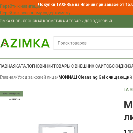
Покупки TAXFREE из Японии при заказе от 15.
Перейти к навигации
Перейти к основному содержимому
ZIMKA.SHOP - ЯПОНСКАЯ КОСМЕТИКА И ТОВАРЫ ДЛЯ ЗДОРОВЬЯ
ЛАВНАЯ
КАТАЛОГ
НОВИНКИ
ТОВАРЫ С ВНЕШНИХ САЙТОВ
СКИДКИ
З
Главная
/
Уход за кожей лица
/
MONNALI Cleansing Gel очищающий г
LA S
РАСПРОДАНО
LA SINCIA
M
л
13