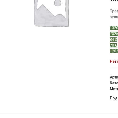
Про
реше
1320
7025
84 $
70 €
126 
Нет 
Арт
Кате
Мет
Под