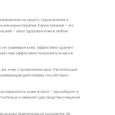
 направлены на защиту, оздоровление и
и или корнеотерапия. Корнеотерапия – это
нкцией — залог здоровья кожи в любом
, не травмируя кожу, эффективно удаляет
шает нам эффективно пользоваться им и в
к же, коже с проявлением акне. Растительные
спокаивающим действиями, способствуют
на поверхность кожи, второе — адсорбирует и
стоятельно и заменяет два средства очищения
ии на кожу практически не ощущается. Не