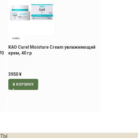
CUREL
CUREL
KAO Curel Moisture Cream увлажняющий
KAO Curel Gel M
70
крем, 40 гр
снятия макияжа,
3950
¥
2280
¥
В КОРЗИНУ
В КОРЗИНУ
КТЫ