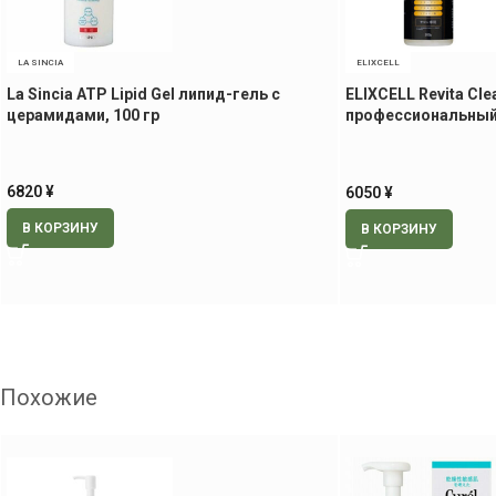
LA SINCIA
ELIXCELL
La Sincia ATP Lipid Gel липид-гель с
ELIXCELL Revita Cle
церамидами, 100 гр
профессиональный
лица, 300 мл
6820
¥
6050
¥
В КОРЗИНУ
В КОРЗИНУ
Похожие