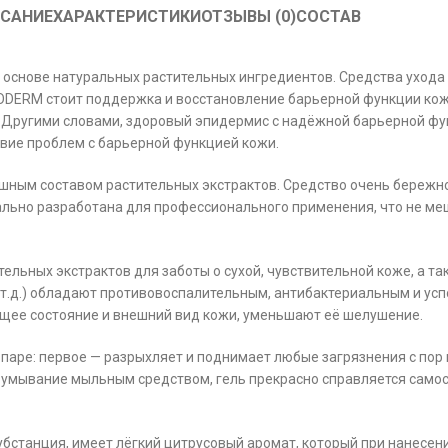
САНИЕ
ХАРАКТЕРИСТИКИ
ОТЗЫВЫ (0)
СОСТАВ
 основе натуральных растительных ингредиентов. Средства ухода
PODERM стоит поддержка и восстановление барьерной функции кож
. Другими словами, здоровый эпидермис с надёжной барьерной фу
ствие проблем с барьерной функцией кожи.
шным составом растительных экстрактов. Средство очень бережно
ально разработана для профессионального применения, что не ме
ельных экстрактов для заботы о сухой, чувствительной коже, а та
 и т.д.) обладают противовоспалительным, антибактериальным и у
щее состояние и внешний вид кожи, уменьшают её шелушение.
аре: первое — разрыхляет и поднимает любые загрязнения с пор 
е умывание мыльным средством, гель прекрасно справляется само
убстанция, имеет лёгкий цитрусовый аромат, который при нанесен