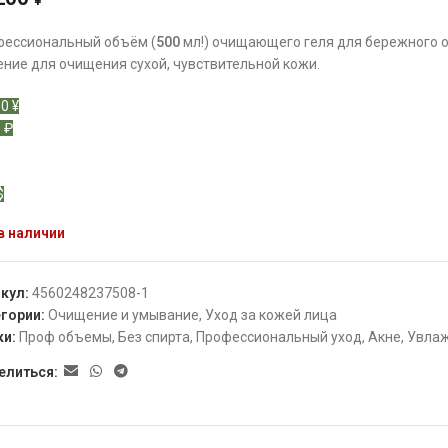
¥
фессиональный объём (
500
мл!) очищающего геля для бережного о
ние для очищения сухой, чувствительной кожи.
0 ¥
 ₽
$
в наличии
икул:
4560248237508-1
гории:
Очищение и умывание
,
Уход за кожей лица
ки:
Проф объемы
,
Без спирта
,
Профессиональный уход
,
Акне
,
Увла
елиться: