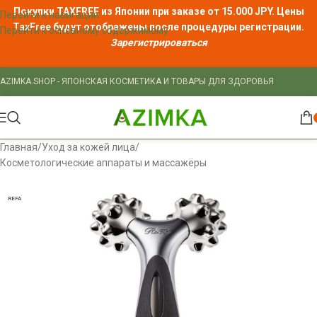
Покупки TAXFREE из Японии при заказе от 15.000 JPY. Цены
Перейти к навигации
TaxFree
будут отображены после процедуры регистрации.
Перейти к основному содержимому
Зарегистрироваться
AZIMKA.SHOP - ЯПОНСКАЯ КОСМЕТИКА И ТОВАРЫ ДЛЯ ЗДОРОВЬЯ
Главная
/
Уход за кожей лица
/
Косметологические аппараты и массажёры
REFA