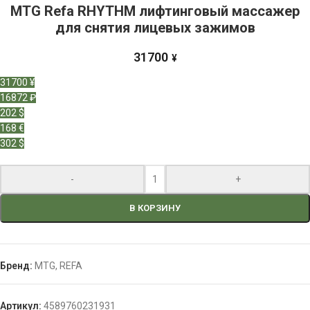
MTG Refa RHYTHM лифтинговый массажер
для снятия лицевых зажимов
31700
¥
31700 ¥
16872 ₽
202 $
168 €
302 $
-
+
В КОРЗИНУ
Бренд:
MTG
,
REFA
Артикул:
4589760231931