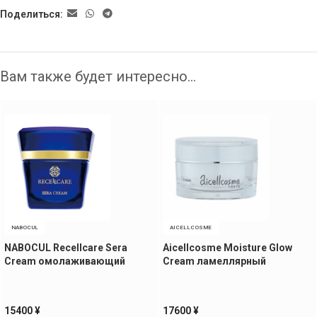
Поделиться:
Вам также будет интересно…
NABOCUL
AICELLCOSME
NABOCUL Recellcare Sera
Aicellcosme Moisture Glow
Cream омолаживающий
Cream ламеллярный
крем, 30 гр
увлажняющий крем для
сияния кожи, 50 гр
15400
¥
17600
¥