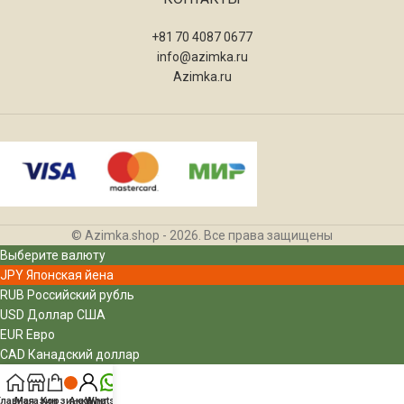
+81 70 4087 0677
info@azimka.ru
Azimka.ru
© Azimka.shop - 2026. Все права защищены
Выберите валюту
JPY
Японская йена
RUB
Российский рубль
USD
Доллар США
EUR
Евро
CAD
Канадский доллар
Главная
Магазин
Корзина
Аккаунт
Whatsapp