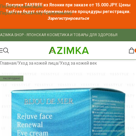
Покупки TAXFREE из Японии при заказе от 15.000 JPY. Цены
Перейти к навигации
TaxFree
будут отображены после процедуры регистрации.
Перейти к основному содержимому
Зарегистрироваться
AZIMKA.SHOP - ЯПОНСКАЯ КОСМЕТИКА И ТОВАРЫ ДЛЯ ЗДОРОВЬЯ
Главная
/
Уход за кожей лица
/
Уход за кожей век
РАСПРОДАНО