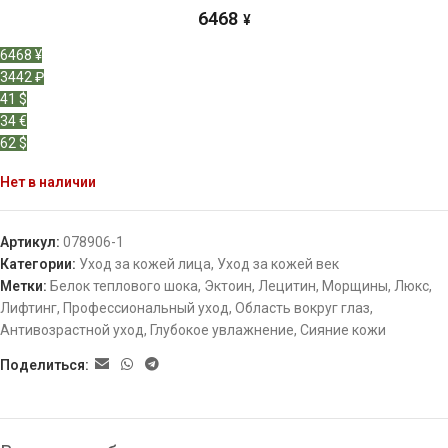
6468
¥
6468 ¥
3442 ₽
41 $
34 €
62 $
Нет в наличии
Артикул:
078906-1
Категории:
Уход за кожей лица
,
Уход за кожей век
Метки:
Белок теплового шока
,
Эктоин
,
Лецитин
,
Морщины
,
Люкс
,
Лифтинг
,
Профессиональный уход
,
Область вокруг глаз
,
Антивозрастной уход
,
Глубокое увлажнение
,
Сияние кожи
Поделиться: