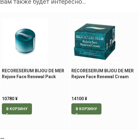
Вам также будет интересно…
RECORESERUM BIJOU DE MER
RECORESERUM BIJOU DE MER
Rejuve Face Renewal Pack
Rejuve Face Renewal Cream
кремовая маска для
ревитализирующий крем для
упругости и лифтинга, 50 гр
лица, 30 гр
10780
¥
14100
¥
В КОРЗИНУ
В КОРЗИНУ