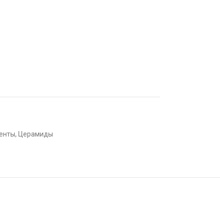
енты
,
Церамиды