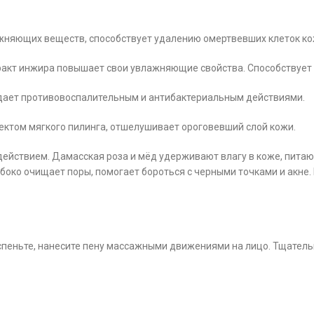
ажняющих веществ, способствует удалению омертвевших клеток к
ракт инжира повышает свои увлажняющие свойства. Способствует
адает противовоспалительным и антибактериальным действиями.
ктом мягкого пилинга, отшелушивает ороговевший слой кожи.
ействием. Дамасская роза и мёд удерживают влагу в коже, питаю
убоко очищает поры, помогает бороться с черными точками и акне
вспеньте, нанесите пену массажными движениями на лицо. Тщатель