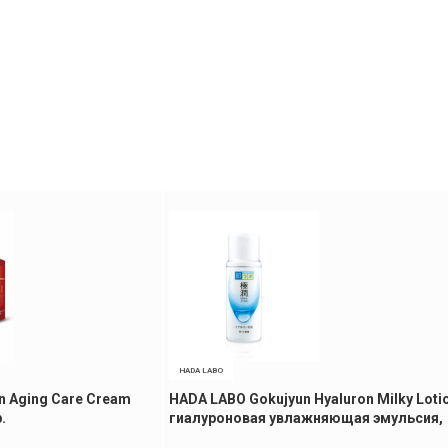
HADA LABO
n Aging Care Cream
HADA LABO Gokujyun Hyaluron Milky Loti
.
гиалуроновая увлажняющая эмульсия,
140 мл.