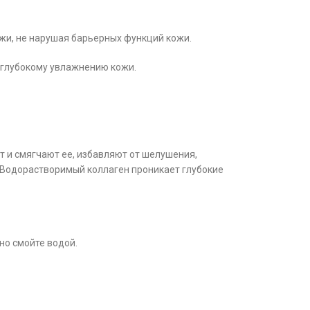
ожи
, не нарушая барьерных функций кожи.
 глубокому увлажнению кожи.
т и смягчают ее, избавляют от шелушения,
. Водорастворимый коллаген проникает глубокие
но смойте водой.