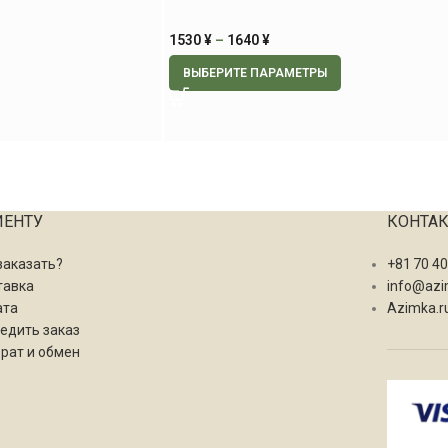
1530
¥
–
1640
¥
ВЫБЕРИТЕ ПАРАМЕТРЫ
ИЕНТУ
КОНТА
заказать?
+81 70 4
тавка
info@azi
ата
Azimka.r
едить заказ
рат и обмен