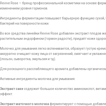
Revive Rose — бренд профессиональной косметики на основе фер
изменением уровня гормонов.
Ингредиенты ферментации повышают барьерную функцию сухой, ч
бактерий на поверхности кожи.
Во все средства линейки Revive Rose добавлен экстракт плодов 
растительным эндорфином (гормон радости),
придаёт коже здоров
Молочко для умывания легко вспенивается, образует густую кремо
аккуратно очищает кожу лица от загрязнений, смягчает и увлажня
(лосьон, сыворотка, эмульсия и тд).
Для роскошного расслабляющего аромата добавлены органические
Активные ингредиенты молочка для умывания:
Экстракт саке
содержит большое количество аминокислот, витам
эффект.
Экстракт маточного молочка
ферментируют с помощью добавлен