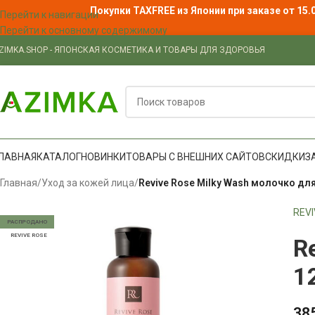
Покупки TAXFREE из Японии при заказе от 15.
Перейти к навигации
Перейти к основному содержимому
ZIMKA.SHOP - ЯПОНСКАЯ КОСМЕТИКА И ТОВАРЫ ДЛЯ ЗДОРОВЬЯ
ЛАВНАЯ
КАТАЛОГ
НОВИНКИ
ТОВАРЫ С ВНЕШНИХ САЙТОВ
СКИДКИ
З
Главная
/
Уход за кожей лица
/
Revive Rose Milky Wash молочко дл
REV
РАСПРОДАНО
REVIVE ROSE
R
1
38