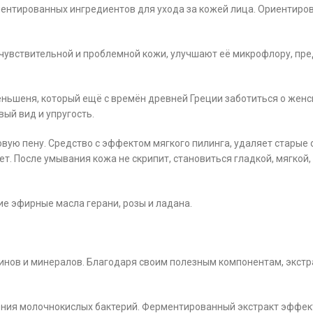
ментированных ингредиентов для ухода за кожей лица. Ориентиро
увствительной и проблемной кожи, улучшают её микрофлору, пр
женьшеня, который ещё с времён древней Греции заботиться о жен
ый вид и упругость.
вую пену. Средство с эффектом мягкого пилинга, удаляет старые 
ет. После умывания кожа не скрипит, становиться гладкой, мягкой
 эфирные масла герани, розы и ладана.
инов и минералов. Благодаря своим полезным компонентам, экс
ия молочнокислых бактерий. Ферментированный экстракт эффекти