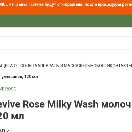
000 JPY. Цены
TaxFree
будут отображены после процедуры реги
АЩИТА ОТ СОЛНЦА
АППАРАТЫ И МАССАЖЁРЫ
НОВОСТИ
КОНТАКТЫ
я умывания, 120 мл
IVE ROSE
evive Rose Milky Wash моло
20 мл
50