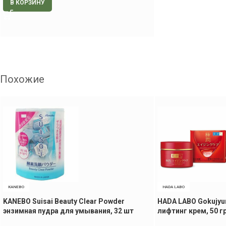
В КОРЗИНУ
Похожие
KANEBO
HADA LABO
KANEBO Suisai Beauty Clear Powder
HADA LABO Gokujyu
энзимная пудра для умывания, 32 шт
лифтинг крем, 50 гр