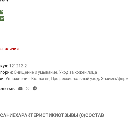
¥
 ¥
 ₽
в наличии
икул:
121212-2
гории:
Очищение и умывание
,
Уход за кожей лица
ки:
Увлажнение
,
Коллаген
,
Профессиональный уход
,
Энзимы/ферм
елиться:
САНИЕ
ХАРАКТЕРИСТИКИ
ОТЗЫВЫ (0)
СОСТАВ