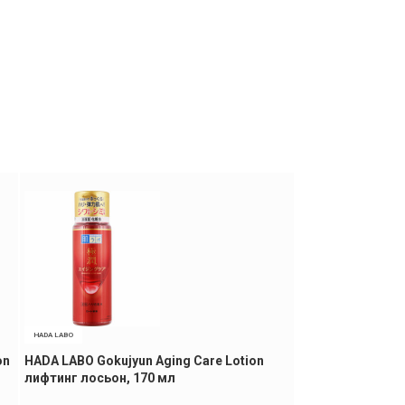
HADA LABO
FANCL
on
HADA LABO Gokujyun Aging Care Lotion
FANCL Mild Clean
лифтинг лосьон, 170 мл
снятия макияжа,