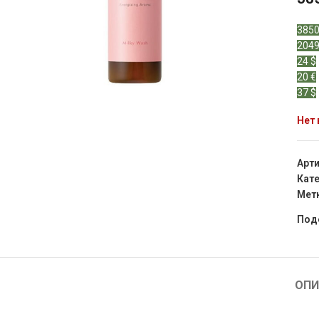
3850
2049
24 $
20 €
37 $
Нет 
Арт
Кате
Мет
Под
ОПИ