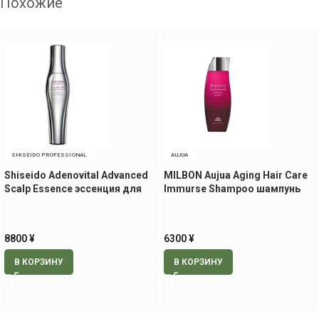
Похожие
SHISEIDO PROFESSIONAL
AUJUA
Shiseido Adenovital Advanced
MILBON Aujua Aging Hair Care
Scalp Essence эссенция для
Immurse Shampoo шампунь
роста волос, 180 мл.
для окрашенных волос, 250
мл
8800
¥
6300
¥
В КОРЗИНУ
В КОРЗИНУ