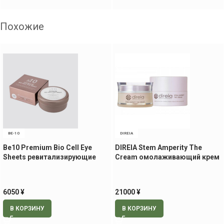
Похожие
BE-10
DIREIA
Be10 Premium Bio Cell Eye
DIREIA Stem Amperity The
Sheets ревитализирующие
Cream омолаживающий крем
патчи для век и носогубной
для лица, 30 гр.
области, 60 шт.
6050
¥
21000
¥
В КОРЗИНУ
В КОРЗИНУ