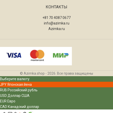
КОНТАКТЫ
+81 70 4087 0677
info@azimka.ru
Azimka.ru
© Azimka.shop - 2026. Все права защищены
Выберите валюту
JPY
Японская йена
RUB
Российский рубль
USD
Доллар США
EUR
Евро
CAD
Канадский доллар