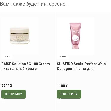
Вам также будет интересно…
RAISE
SENKA
RAISE Solution SC 100 Cream
SHISEIDO Senka Perfect Whip
питательный крем с
Collagen In пенка для
экстрактом стволовых
умывания, 120 гр.
клеток, 30 гр
7700
¥
1100
¥
В КОРЗИНУ
В КОРЗИНУ