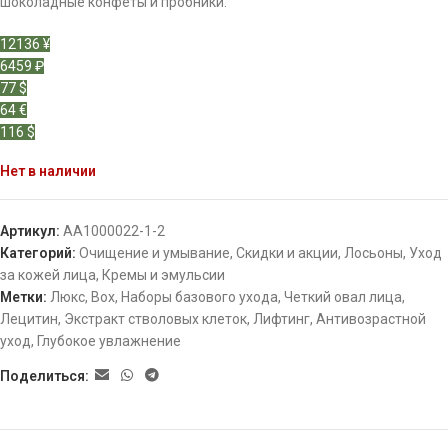
шоколадные конфеты и пробники.
12136 ¥
6459 ₽
77 $
64 €
116 $
Нет в наличии
Артикул:
АА1000022-1-2
Категорий:
Очищение и умывание
,
Скидки и акции
,
Лосьоны
,
Уход
за кожей лица
,
Кремы и эмульсии
Метки:
Люкс
,
Box
,
Наборы базового ухода
,
Четкий овал лица
,
Лецитин
,
Экстракт стволовых клеток
,
Лифтинг
,
Антивозрастной
уход
,
Глубокое увлажнение
Поделиться: