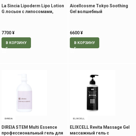
La Sincia Lipoderm Lipo Lotion
Aicellcosme Tokyo Soothing
G лосьон с липосомами,
Gel волшебный
500мл.
успокаивающий гель, 120 гр
7700
¥
6600
¥
В КОРЗИНУ
В КОРЗИНУ
DIREIA
ELIXCELL
DIREIA STEM Multi Essence
ELIXCELL Revita Massage Gel
профессиональный гель для
массажный гель с