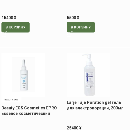
массажа, 1000 мл
экстрактом стволовых
клеток, 500 гр
15400
¥
5500
¥
В КОРЗИНУ
В КОРЗИНУ
BEAUTY EOS
Larje Taje Poration gel гель
Beauty EOS Cosmetics EPRO
для электропорации, 200мл
Essence косметический
эссенция для
электропорации, 150 мл
25400
¥