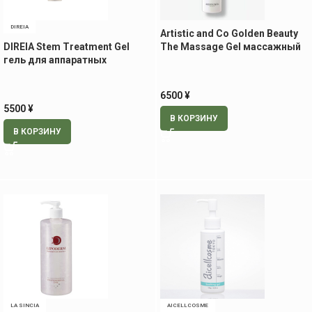
DIREIA
Artistic and Co Golden Beauty
DIREIA Stem Treatment Gel
The Massage Gel массажный
гель для аппаратных
гель, 200 гр
процедур с экстрактом
стволовых клеток, 100 мл
6500
¥
5500
¥
В КОРЗИНУ
В КОРЗИНУ
LA SINCIA
AICELLCOSME