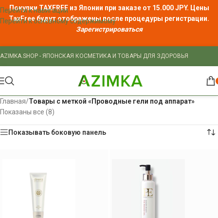
Покупки TAXFREE из Японии при заказе от 15.000 JPY. Цены
Перейти к навигации
TaxFree
будут отображены после процедуры регистрации.
Перейти к основному содержимому
Зарегистрироваться
AZIMKA.SHOP - ЯПОНСКАЯ КОСМЕТИКА И ТОВАРЫ ДЛЯ ЗДОРОВЬЯ
Главная
/
Товары с меткой «Проводные гели под аппарат»
Показаны все (8)
Показывать боковую панель