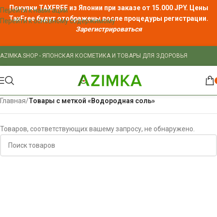
Покупки TAXFREE из Японии при заказе от 15.000 JPY. Цены
Перейти к навигации
TaxFree
будут отображены после процедуры регистрации.
Перейти к основному содержимому
Зарегистрироваться
AZIMKA.SHOP - ЯПОНСКАЯ КОСМЕТИКА И ТОВАРЫ ДЛЯ ЗДОРОВЬЯ
Главная
/
Товары с меткой «Водородная соль»
Товаров, соответствующих вашему запросу, не обнаружено.