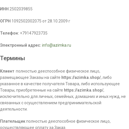
ИНН
2502039855
ОГРН
1092502002075 от 28.10.2009 г
Телефон:
+79147923735
Электронный адрес:
info@azimka.ru
Термины
Клиент
­ полностью дееспособное физическое лицо,
размещающее Заказы на сайте
https
://
azimka
.
shop
/
, либо
указанное в качестве получателя Товара, либо использующее
Товары, приобретенные на сайте
https
://
azimka
.
shop
/
,
исключительно для личных, семейных, домашних и иных нужд, не
связанных с осуществлением предпринимательской
деятельности.
Плательщик
полностью дееспособное физическое лицо,
осуществляющее оплату за Заказ.