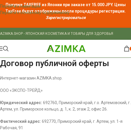
Покупки TAXFREE из Японии при заказе от 15.000 JPY. Цены
Перейти к навигации
TaxFree
будут отображены после процедуры регистрации.
Перейти к основному содержимому
Зарегистрироваться
AZIMKA.SHOP - ЯПОНСКАЯ КОСМЕТИКА И ТОВАРЫ ДЛЯ ЗДОРОВЬЯ
Договор публичной оферты
Интернет-магазин AZIMKA.shop.
ООО «ЭКСПО-ТРЕЙД»
Юридический адрес:
692760, Приморский край, г.о. Артемовский, г.
Артем, ул. Приморское кольцо, д. 1, к. 2, этаж 2, офис 26.
Фактический адрес:
692770, Приморский край, г. Артем, ул. 1-я
Рабочая, 91