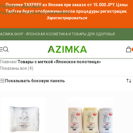
Покупки TAXFREE из Японии при заказе от 15.000 JPY. Цены
Перейти к навигации
TaxFree
будут отображены после процедуры регистрации.
Перейти к основному содержимому
Зарегистрироваться
AZIMKA.SHOP - ЯПОНСКАЯ КОСМЕТИКА И ТОВАРЫ ДЛЯ ЗДОРОВЬЯ
Главная
/
Товары с меткой «Японское полотенце»
Показаны все (4)
Показывать боковую панель