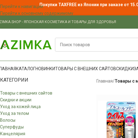
Покупки TAXFREE из Японии при заказе от 15.
Перейти к навигации
Перейти к основному содержимому
ZIMKA.SHOP - ЯПОНСКАЯ КОСМЕТИКА И ТОВАРЫ ДЛЯ ЗДОРОВЬЯ
ЛАВНАЯ
КАТАЛОГ
НОВИНКИ
ТОВАРЫ С ВНЕШНИХ САЙТОВ
СКИДКИ
З
КАТЕГОРИИ
Главная
/
Товары с 
Товары с внешних сайтов
Скидки и акции
Уход за кожей лица
Уход за телом
Волосы
Суперфуды
Канцелярия