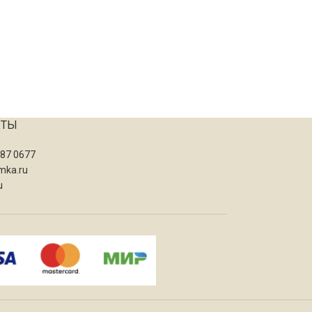
КТЫ
087 0677
mka.ru
u