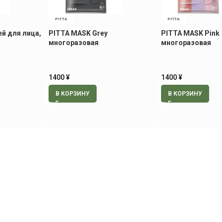
PITTA
PITTA
й для лица,
PITTA MASK Grey
PITTA MASK Pink
многоразовая
многоразовая
антибактериальная маска для
антибактериальн
взрослых, 3 шт
взрослых, 3 шт
1400
¥
1400
¥
В КОРЗИНУ
В КОРЗИНУ