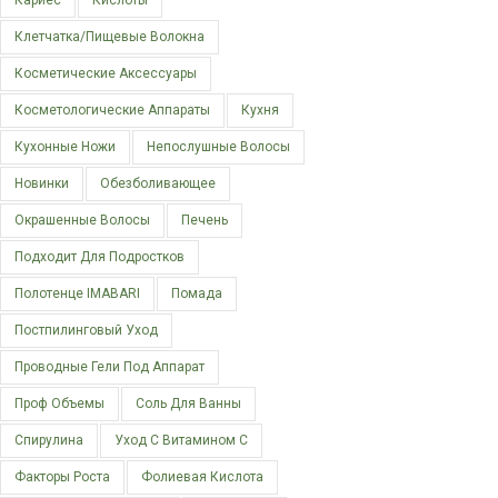
Кариес
Кислоты
Клетчатка/пищевые Волокна
Косметические Аксессуары
Косметологические Аппараты
Кухня
Кухонные Ножи
Непослушные Волосы
Новинки
Обезболивающее
Окрашенные Волосы
Печень
Подходит Для Подростков
Полотенце IMABARI
Помада
Постпилинговый Уход
Проводные Гели Под Аппарат
Проф Объемы
Соль Для Ванны
Спирулина
Уход С Витамином С
Факторы Роста
Фолиевая Кислота