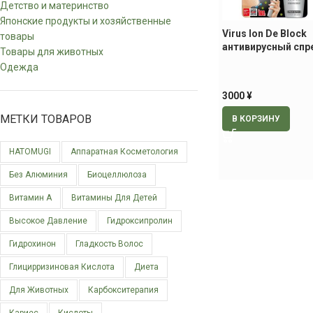
Детство и материнство
Японские продукты и хозяйственные
Virus Ion De Block
товары
антивирусный спре
Товары для животных
150 мл
Одежда
3000
¥
МЕТКИ ТОВАРОВ
В КОРЗИНУ
HATOMUGI
Аппаратная Косметология
Без Алюминия
Биоцеллюлоза
Витамин А
Витамины Для Детей
Высокое Давление
Гидроксипролин
Гидрохинон
Гладкость Волос
Глицирризиновая Кислота
Диета
Для Животных
Карбокситерапия