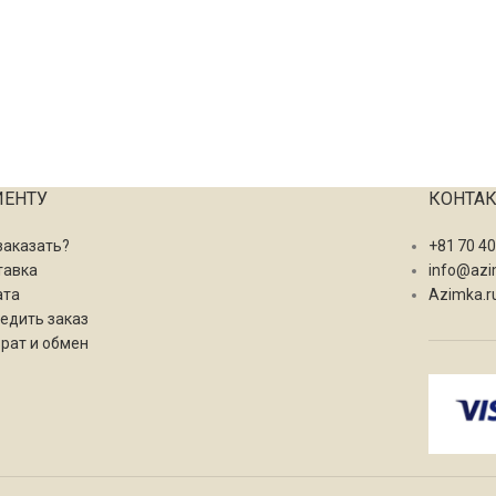
ИЕНТУ
КОНТА
заказать?
+81 70 4
тавка
info@azi
ата
Azimka.r
едить заказ
рат и обмен