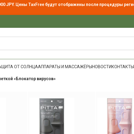
000 JPY. Цены
TaxFree
будут отображены после процедуры реги
АЩИТА ОТ СОЛНЦА
АППАРАТЫ И МАССАЖЁРЫ
НОВОСТИ
КОНТАКТЫ
меткой «Блокатор вирусов»