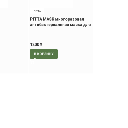
PITTA
PITTA MASK многоразовая
антибактериальная маска для
ая маска для
детей, 3 шт (зелёный, чёрный,
голубой)
1200
¥
В КОРЗИНУ