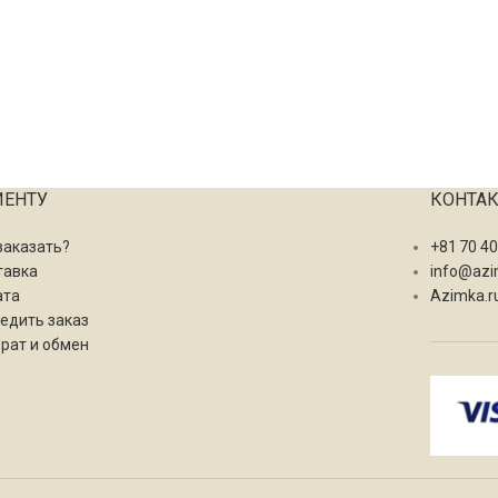
ИЕНТУ
КОНТА
заказать?
+81 70 4
тавка
info@azi
ата
Azimka.r
едить заказ
рат и обмен