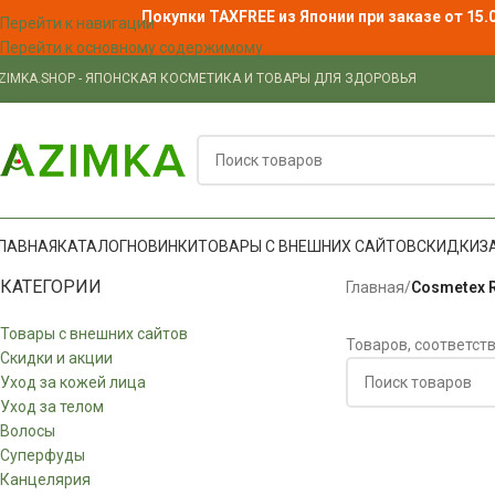
Покупки TAXFREE из Японии при заказе от 15.
Перейти к навигации
Перейти к основному содержимому
ZIMKA.SHOP - ЯПОНСКАЯ КОСМЕТИКА И ТОВАРЫ ДЛЯ ЗДОРОВЬЯ
ЛАВНАЯ
КАТАЛОГ
НОВИНКИ
ТОВАРЫ С ВНЕШНИХ САЙТОВ
СКИДКИ
З
КАТЕГОРИИ
Главная
/
Cosmetex 
Товары с внешних сайтов
Товаров, соответст
Скидки и акции
Уход за кожей лица
Уход за телом
Волосы
Суперфуды
Канцелярия