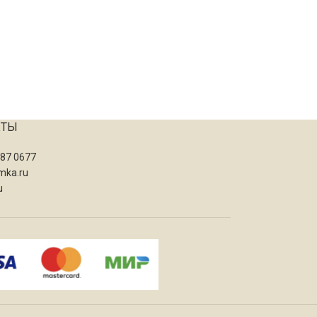
КТЫ
087 0677
mka.ru
u