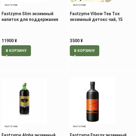
FASTZYME
FASTZYME
Fastzyme Slim энзимный
Fastzyme Vibow Tea Tox
напиток для поддержания
энзимный детокс чай, 15
стройности, 720 мл
пакетиков
11900
¥
3500
¥
В КОРЗИНУ
В КОРЗИНУ
FASTZYME
FASTZYME
Fastzyme Alpha энзимный
Fastzyme Energy энзимный