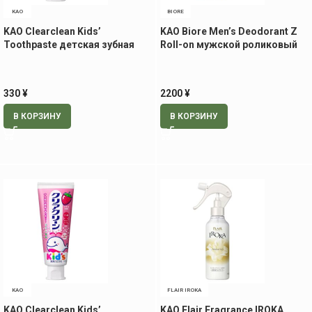
KAO
BIORE
KAO Clearclean Kids’
KAO Biore Men’s Deodorant Z
Toothpaste детская зубная
Roll-on мужской роликовый
паста со вкусом японской
дезодорант, без аромата, 55
дыни, 70 гр
мл
330
¥
2200
¥
В КОРЗИНУ
В КОРЗИНУ
KAO
FLAIR IROKA
KAO Clearclean Kids’
KAO Flair Fragrance IROKA