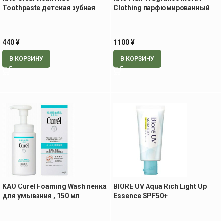
Toothpaste детская зубная
Clothing парфюмированный
паста со вкусом клубники, 70
мист для одежды, 200 мл
гр
440
¥
1100
¥
В КОРЗИНУ
В КОРЗИНУ
KAO Curel Foaming Wash пенка
BIORE UV Aqua Rich Light Up
для умывания , 150 мл
Essence SPF50+
PA++++солнцезащитная
эссенция, 70гр