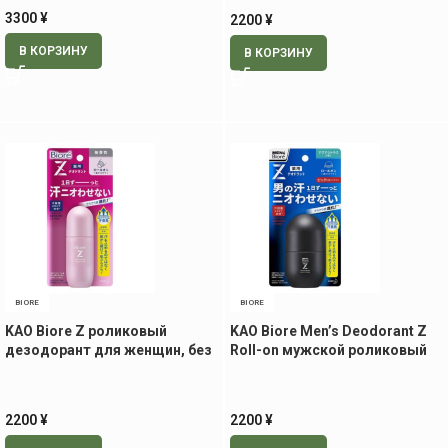
3300
¥
2200
¥
В КОРЗИНУ
В КОРЗИНУ
BIORE
BIORE
KAO Biore Z роликовый
KAO Biore Men’s Deodorant Z
дезодорант для женщин, без
Roll-on мужской роликовый
аромата, 40 мл
дезодорант с ароматом
цитруса, 55 мл
2200
¥
2200
¥