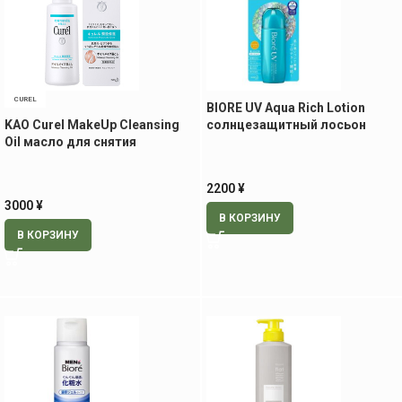
CUREL
BIORE UV Aqua Rich Lotion
KAO Curel MakeUp Cleansing
солнцезащитный лосьон
Oil масло для снятия
SPF50+/PA++++, 70 мл
макияжа, 150 мл.
2200
¥
3000
¥
В КОРЗИНУ
В КОРЗИНУ