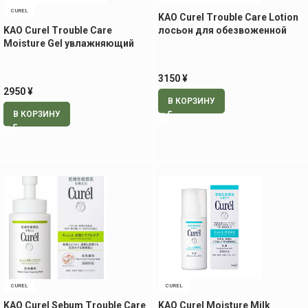
CUREL
KAO Curel Trouble Care Lotion
KAO Curel Trouble Care
лосьон для обезвоженной
Moisture Gel увлажняющий
жирной кожи, 150 мл.
гель, 120 мл.
3150
¥
2950
¥
В КОРЗИНУ
В КОРЗИНУ
CUREL
CUREL
KAO Curel Sebum Trouble Care
KAO Curel Moisture Milk