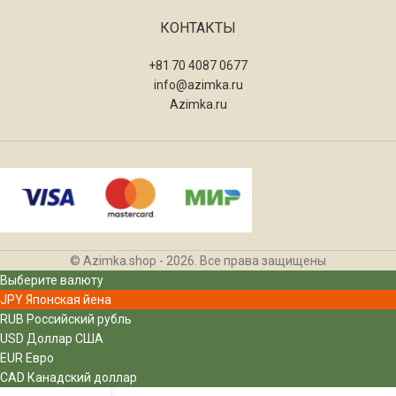
КОНТАКТЫ
+81 70 4087 0677
info@azimka.ru
Azimka.ru
© Azimka.shop - 2026. Все права защищены
Выберите валюту
JPY
Японская йена
RUB
Российский рубль
USD
Доллар США
EUR
Евро
CAD
Канадский доллар