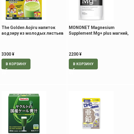
The Golden Aojiru напиток
MONONET Magnesium
аодзиру из молодых листьев
Supplement Mg+ plus магний,
ячменя, 90 шт по 3 гр
60 табл
3300
¥
2200
¥
В КОРЗИНУ
В КОРЗИНУ