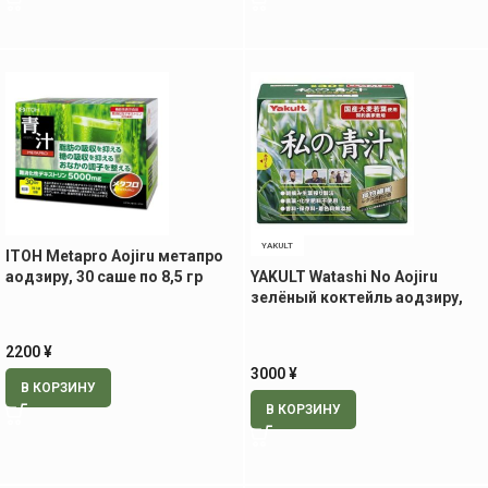
YAKULT
ITOH Metapro Aojiru метапро
аодзиру, 30 саше по 8,5 гр
YAKULT Watashi No Aojiru
зелёный коктейль аодзиру,
60 саше
2200
¥
3000
¥
В КОРЗИНУ
В КОРЗИНУ