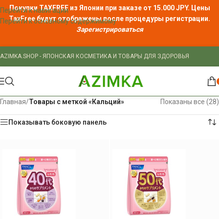
Покупки TAXFREE из Японии при заказе от 15.000 JPY. Цены
Перейти к навигации
TaxFree
будут отображены после процедуры регистрации.
Перейти к основному содержимому
Зарегистрироваться
AZIMKA.SHOP - ЯПОНСКАЯ КОСМЕТИКА И ТОВАРЫ ДЛЯ ЗДОРОВЬЯ
Главная
/
Товары с меткой «Кальций»
Показаны все (28)
Показывать боковую панель