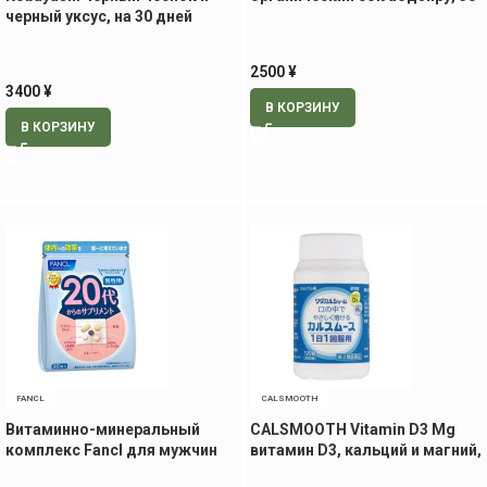
черный уксус, на 30 дней
саше по 2 гр
2500
¥
3400
¥
В КОРЗИНУ
В КОРЗИНУ
FANCL
CALSMOOTH
Витаминно-минеральный
CALSMOOTH Vitamin D3 Mg
комплекс Fancl для мужчин
витамин D3, кальций и магний,
20+, 30 пак
240 табл.