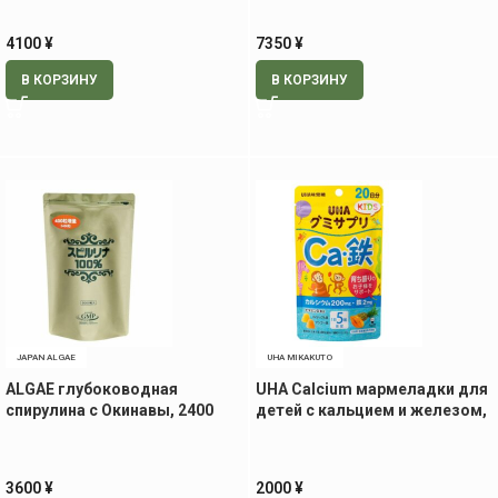
4100
¥
7350
¥
В КОРЗИНУ
В КОРЗИНУ
JAPAN ALGAE
UHA MIKAKUTO
ALGAE глубоководная
UHA Calcium мармеладки для
спирулина с Окинавы, 2400
детей с кальцием и железом,
табл (курс на 2 мес.)
100 штук на 20 дней
3600
¥
2000
¥