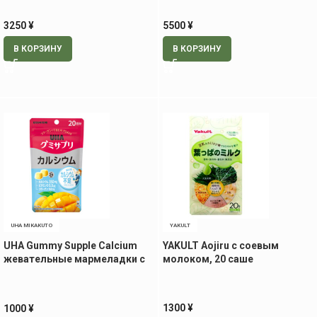
3250
¥
5500
¥
В КОРЗИНУ
В КОРЗИНУ
UHA MIKAKUTO
YAKULT
UHA Gummy Supple Calcium
YAKULT Aojiru с соевым
жевательные мармеладки с
молоком, 20 саше
кальцием, 40 шт (на 20 дней)
1300
¥
1000
¥