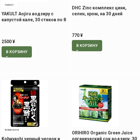
YAKULT
DHC Zinc комплекс цинк,
YAKULT Aojiru аодзиру с
селен, хром, на 30 дней
капустой кале, 30 стиков по 8
гр
770
¥
2500
¥
В КОРЗИНУ
В КОРЗИНУ
KOBAYASHI
ORIHIRO Organic Green Juice
Kobayashi черный чеснок и
органический сок аодзиру, 30