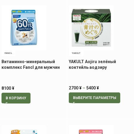
FANCL
YAKULT
Витаминно-минеральный
YAKULT Aojiru зелёный
комплекс Fancl для мужчин
коктейль аодзиру
60+, 30 пак
2700
¥
–
5400
¥
8100
¥
ВЫБЕРИТЕ ПАРАМЕТРЫ
В КОРЗИНУ