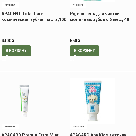
APADENT
PIGEON
APADENT Total Care
Pigeon гель для чистки
космическая зубная паста,100
молочных зубов с 6 мес., 40
гр
мл
4400
¥
660
¥
В КОРЗИНУ
В КОРЗИНУ
APAGARD
APAGARD
APAGARD Premio Extra Mint
APAGARD Apa Kids детская