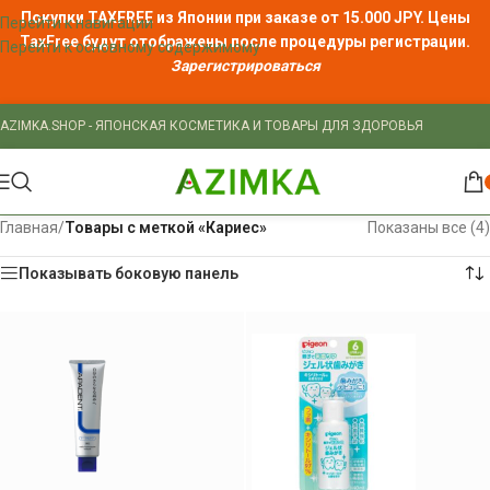
Покупки TAXFREE из Японии при заказе от 15.000 JPY. Цены
Перейти к навигации
TaxFree
будут отображены после процедуры регистрации.
Перейти к основному содержимому
Зарегистрироваться
AZIMKA.SHOP - ЯПОНСКАЯ КОСМЕТИКА И ТОВАРЫ ДЛЯ ЗДОРОВЬЯ
Главная
/
Товары с меткой «Кариес»
Показаны все (4)
Показывать боковую панель