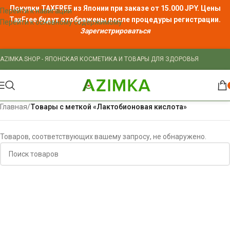
Покупки TAXFREE из Японии при заказе от 15.000 JPY. Цены
Перейти к навигации
TaxFree
будут отображены после процедуры регистрации.
Перейти к основному содержимому
Зарегистрироваться
AZIMKA.SHOP - ЯПОНСКАЯ КОСМЕТИКА И ТОВАРЫ ДЛЯ ЗДОРОВЬЯ
Главная
/
Товары с меткой «Лактобионовая кислота»
Товаров, соответствующих вашему запросу, не обнаружено.