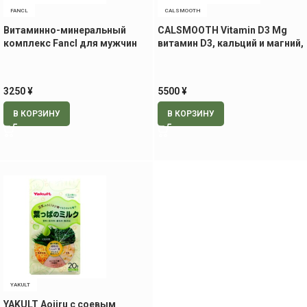
FANCL
CALSMOOTH
Витаминно-минеральный
CALSMOOTH Vitamin D3 Mg
комплекс Fancl для мужчин
витамин D3, кальций и магний,
20+, 30 пак
240 табл.
3250
¥
5500
¥
В КОРЗИНУ
В КОРЗИНУ
YAKULT
YAKULT Aojiru с соевым