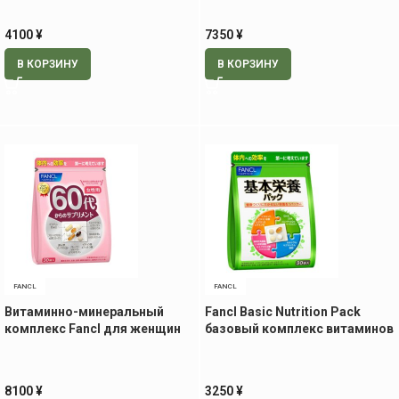
4100
¥
7350
¥
В КОРЗИНУ
В КОРЗИНУ
FANCL
FANCL
Витаминно-минеральный
Fancl Basic Nutrition Pack
комплекс Fancl для женщин
базовый комплекс витаминов
60+, 30 пак
и минералов, курс на месяц
8100
¥
3250
¥