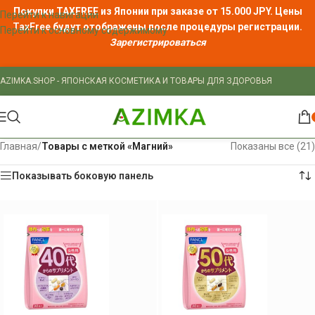
Покупки TAXFREE из Японии при заказе от 15.000 JPY. Цены
Перейти к навигации
TaxFree
будут отображены после процедуры регистрации.
Перейти к основному содержимому
Зарегистрироваться
AZIMKA.SHOP - ЯПОНСКАЯ КОСМЕТИКА И ТОВАРЫ ДЛЯ ЗДОРОВЬЯ
Главная
/
Товары с меткой «Магний»
Показаны все (21)
Показывать боковую панель