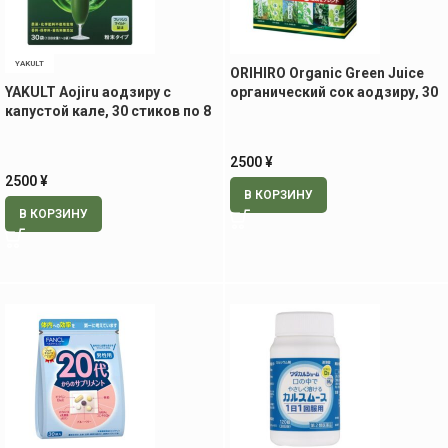
YAKULT
ORIHIRO Organic Green Juice
YAKULT Aojiru аодзиру с
органический сок аодзиру, 30
капустой кале, 30 стиков по 8
саше по 2 гр
гр
2500
¥
2500
¥
В КОРЗИНУ
В КОРЗИНУ