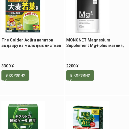
The Golden Aojiru напиток
MONONET Magnesium
аодзиру из молодых листьев
Supplement Mg+ plus магний,
ячменя, 90 шт по 3 гр
60 табл
3300
¥
2200
¥
В КОРЗИНУ
В КОРЗИНУ