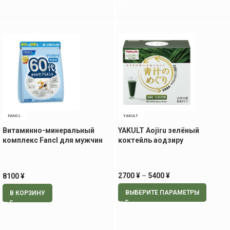
FANCL
YAKULT
Витаминно-минеральный
YAKULT Aojiru зелёный
комплекс Fancl для мужчин
коктейль аодзиру
60+, 30 пак
2700
¥
–
5400
¥
8100
¥
ВЫБЕРИТЕ ПАРАМЕТРЫ
В КОРЗИНУ