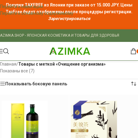
Покупки TAXFREE из Японии при заказе от 15.000 JPY. Цены
Перейти к навигации
TaxFree
будут отображены после процедуры регистрации.
Перейти к основному содержимому
Зарегистрироваться
AZIMKA.SHOP - ЯПОНСКАЯ КОСМЕТИКА И ТОВАРЫ ДЛЯ ЗДОРОВЬЯ
Главная
/
Товары с меткой «Очищение организма»
Показаны все (7)
Показывать боковую панель