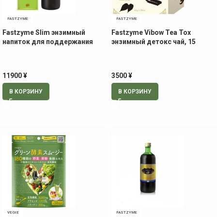
FASTZYME
FASTZYME
Fastzyme Slim энзимный
Fastzyme Vibow Tea Tox
напиток для поддержания
энзимный детокс чай, 15
стройности, 720 мл
пакетиков
11900
¥
3500
¥
В КОРЗИНУ
В КОРЗИНУ
VEGIE
FASTZYME