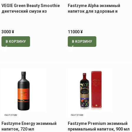
VEGIE Green Beauty Smoothie
Fastzyme Alpha энзимный
диетический смузи из
напиток для здоровья и
аодзиру с коллагеном и
красоты кожи, 720 мл
плацентой
3000
¥
11000
¥
В КОРЗИНУ
В КОРЗИНУ
FASTZYME
FASTZYME
Fastzyme Energy энзимный
Fastzyme Premium энзимный
напиток, 720 мл
премиальный напиток, 900 мл